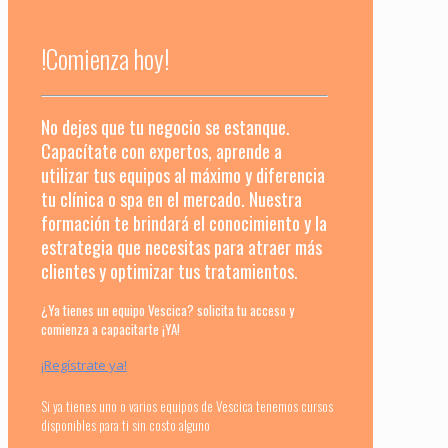
!Comienza hoy!
No dejes que tu negocio se estanque.
Capacítate con expertos, aprende a
utilizar tus equipos al máximo y diferencia
tu clínica o spa en el mercado. Nuestra
formación te brindará el conocimiento y la
estrategia que necesitas para atraer más
clientes y optimizar tus tratamientos.
¿Ya tienes un equipo Vescica? solicita tu acceso y
comienza a capacitarte ¡YA!
¡Regístrate ya!
Si ya tienes uno o varios equipos de Vescica tenemos cursos
disponibles para ti sin costo alguno